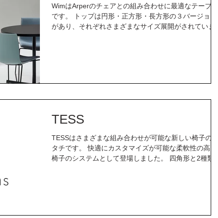
WimはArperのチェアとの組み合わせに最適なテーブ
です。 トップは円形・正方形・長方形の３バージョン
があり、それぞれさまざまなサイズ展開がされていま
す。アルミ製のクロス型のベースの上に、すっきりと
練されたシルエットでどんなシーンにも無理なく溶け
み、スタイルと機能性...
TESS
TESSはさまざまな組み合わせが可能な新しい椅子の
タチです。 快適にカスタマイズが可能な柔軟性の高い
椅子のシステムとして登場しました。 四角形と2種類
五角形の3つの要素をベースに構成されており、場所
用途にあわせて無数の組み合わせやレイアウトを楽し
ことができます。...