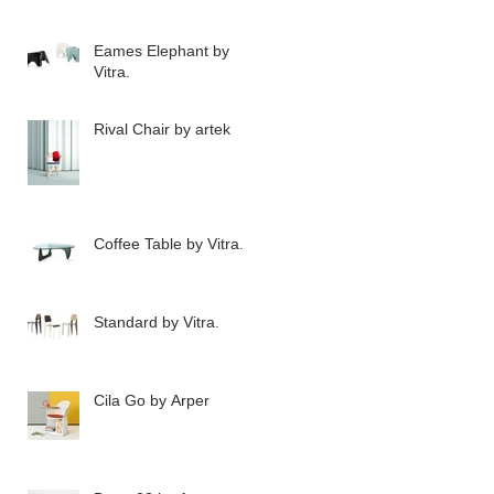
の
が
Eames Elephant by
Vitra.
う
Rival Chair by artek
Coffee Table by Vitra.
Standard by Vitra.
ョ
状
Cila Go by Arper