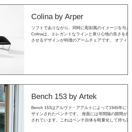
Colina by Arper
ソフトでありながら、同時に彫刻風のイメージを与え
Colinaは、エレガントなラインと座り心地の良さを感
させるデザインが特徴のアームチェアです。 オフィ
ス・公共の場・ご家庭の団欒の間など、さまざまな環
に適し、単体でおいても複数で並べても、空間と調和
て自然とコミュニケー...
Bench 153 by Artek
Bench 153はアルヴァ・アアルトによって1945年にデ
ザインされたベンチです。 座面には等間隔の隙間が施
されています。これはベンチ自体を軽量化して持ち運
をしやすくするためのものです。頑丈なパーチ材でつ