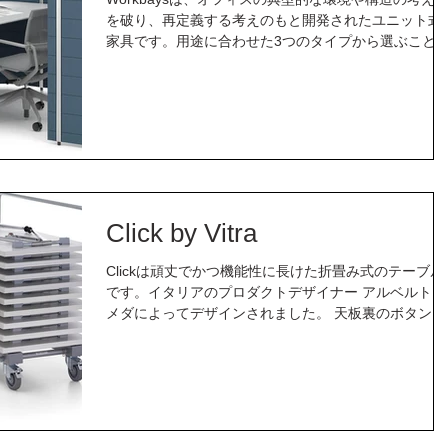
を破り、再定義する考えのもと開発されたユニット式
家具です。用途に合わせた3つのタイプから選ぶこと
できます。 オフィスや公共スペースなどのオープンな
環境であっても、集中して作業を行うことの出来るも
一つの空間を簡単に...
Click by Vitra
Clickは頑丈でかつ機能性に長けた折畳み式のテーブル
です。イタリアのプロダクトデザイナー アルベルト・
メダによってデザインされました。 天板裏のボタンを
押すことで簡単に折りたたむことができます。オプシ
ンのスタッキングドーリーを用いれば、折りたたんだ
態で10台まで重ね...