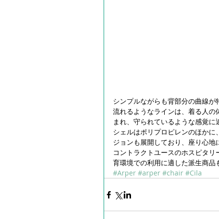
シンプルながらも背部分の曲線が特徴
流れるようなラインは、着る人の
まれ、守られているような感覚に
シェルはポリプロピレンのほかに
ジョンも展開しており、座り心地
コントラクトユースのホスピタリ
育環境での利用に適した派生商品
#Arper
#arper
#chair
#Cila