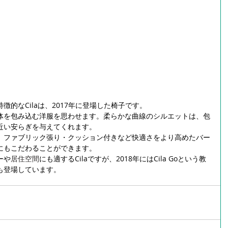
的なCilaは、2017年に登場した椅子です。
体を包み込む洋服を思わせます。柔らかな曲線のシルエットは、包
近い安らぎを与えてくれます。
、ファブリック張り・クッション付きなど快適さをより高めたバー
にもこだわることができます。
ーや
居住空間
にも適するCilaですが、2018年にはCila Goという教
も登場しています。