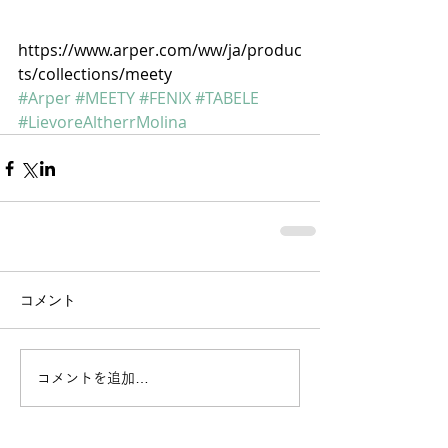
https://www.arper.com/ww/ja/produc
ts/collections/meety
#Arper
#MEETY
#FENIX
#TABELE
#LievoreAltherrMolina
コメント
コメントを追加…