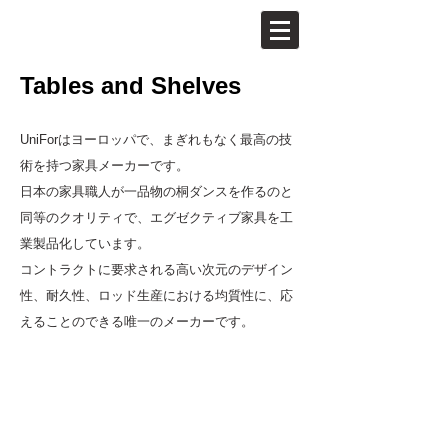
Tables and Shelves
UniForはヨーロッパで、まぎれもなく最高の技
術を持つ家具メーカーです。
日本の家具職人が一品物の桐ダンスを作るのと
同等のクオリティで、エグゼクティブ家具を工
業製品化しています。
コントラクトに要求される高い次元のデザイン
Mood way. Felnando Urquijo
性、耐久性、ロッド生産における均質性に、応
一
えることのできる唯一のメーカーです。
本
脚
の
大
き
な