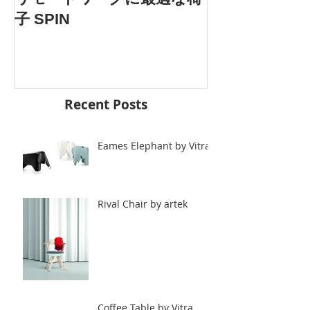
5.25 Fri. 開催
子 SPIN
Recent Posts
Eames Elephant by Vitra.
Rival Chair by artek
Coffee Table by Vitra.