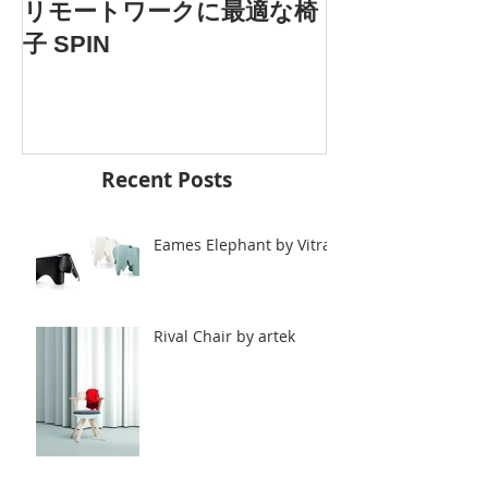
AOYAMA DES
リモートワークに最適な椅
5.25 Fri. 開催
子 SPIN
Recent Posts
Eames Elephant by Vitra.
Rival Chair by artek