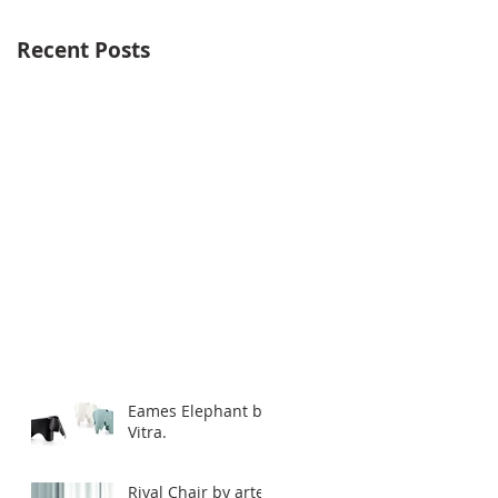
Recent Posts
Eames Elephant by
Vitra.
Rival Chair by artek