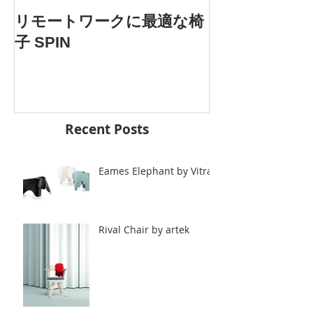
AOYAMA DES
リモートワークに最適な椅
5.25 Fri. 開催
子 SPIN
Recent Posts
Eames Elephant by Vitra.
Rival Chair by artek