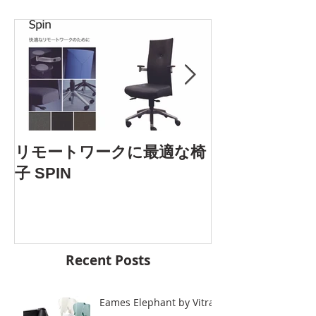
AOYAMA DES
リモートワークに最適な椅
5.25 Fri. 開催
子 SPIN
Recent Posts
Eames Elephant by Vitra.