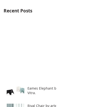
Recent Posts
Eames Elephant by
Vitra.
Rival Chair by artek