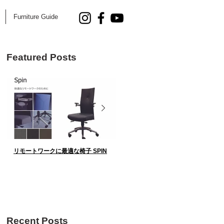
Furniture Guide
Featured Posts
リモートワークに最適な椅子 SPIN
AOYAMA DESIGN SALON 5.25 Fri.
催！
Recent Posts