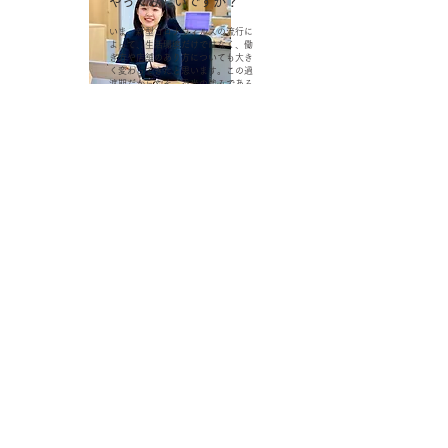
やってみたいですか？
いま、新型コロナウィルスの流行に
よって、生活環境だけではなく、働
き方や店舗のあり方についても大き
く変わってきたと思います。この過
渡期だからこそ、秀光の強みである
「フレキシブルな空間・製品づく
り」を活かして、変化していく未来
を見据えた、お客様に長く使ってい
ただける空間を提案していきたいで
す。
​Q 最後に社内の雰囲気はどうですか？
秀光は、先輩後輩関係なく、自分の意見を言える会社だと思います。
若手の意見だからといって、邪険に扱われることなく、平等に話や意
見を聞いてもらえる環境です。また、メンバーの中には、産休・育休
を経て働いている方や、現在育休中の方もいます。秀光では、女性が
どんなときでも働けるようサポートしてくれるので同じ女性として安
心して働けています。また、困っていれば相談に乗ってくれ、頑張ら
なければいけないときはサポートしてもらえるので、毎日楽しく働い
ています。
秀光 秀光ONE オフィス 移転 デザイン オフィス設計 施工 パーテーション 家具 Arper Vitra. Fritz Hansen inter office 東京都 港区 南青山
plan-g-f@shukoh.co.jp
会社概要
採用情報
ISO9001/14001取得
​ご利用規約
特定商取引法に基づく表記
​プライバシーポリシー
返品ポリシー
© 2021 Shukoh co.,ltd. JAPAN