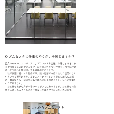
​Q どんなときに仕事のやりがいを感じますか？
秀光のセールスエンジニアは、プランからお客様にお届けするところ
まで携わることができるので、お客様と何度も打合せをしたり試行錯
誤して完成した瞬間はとても達成感があります。
私が実際に携わった物件では、狭い店舗でも広々とした空間にした
いというご要望があり、ガラスパーティションを提案し納入した際
に、お客様から「開放感があり本当に広く感じる！」というお言葉を
いただけました。
お客様の喜びの声が一番のやりがいではありますが、お客様の可能
性を広げられることもこの仕事ならではのやりがいだと思います。
​Q これからどんなことを