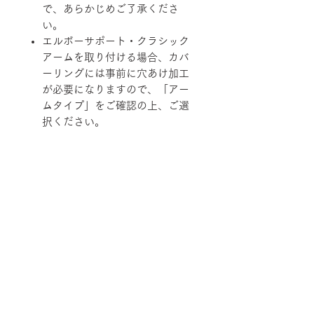
で、あらかじめご了承くださ
い。
エルボーサポート・クラシック
アームを取り付ける場合、カバ
ーリングには事前に穴あけ加工
が必要になりますので、「アー
ムタイプ」をご確認の上、ご選
択ください。
柄ファブリックの対象は下記張地に
なります。
【B-RANK】SL/LS/RB
■納期について
2週間程度
■配送について
在庫の有無によって納期が変動するこ