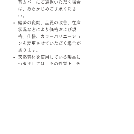
背カバーにご選択いただく場合
は、あらかじめご了承くださ
い。
経済の変動、品質の改善、在庫
状況などにより価格および規
格、仕様、カラーバリエーショ
ンを変更させていただく場合が
あります。
天然素材を使用している製品に
つきましては、その性質上、色
調、柄、ツヤ、質感等がそれぞ
れ若干異なる場合がありますの
で、あらかじめご了承くださ
い。
柄ファブリックの対象は下記張地に
なります。
【B-RANK】SL/LS/RB