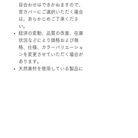
目合わせはできかねますので、
背カバーにご選択いただく場合
は、あらかじめご了承くださ
い。
経済の変動、品質の改善、在庫
状況などにより価格および規
格、仕様、カラーバリエーショ
ンを変更させていただく場合が
あります。
天然素材を使用している製品に
つきましては、その性質上、色
調、柄、ツヤ、質感等がそれぞ
れ若干異なる場合がありますの
で、あらかじめご了承くださ
い。
柄ファブリックの対象は下記張地に
なります。
【B-RANK】SL/LS/RB