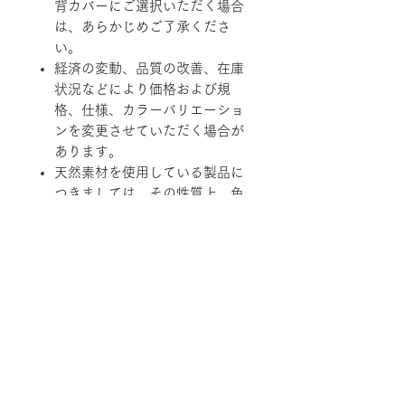
背カバーにご選択いただく場合
は、あらかじめご了承くださ
い。
経済の変動、品質の改善、在庫
状況などにより価格および規
格、仕様、カラーバリエーショ
ンを変更させていただく場合が
あります。
天然素材を使用している製品に
つきましては、その性質上、色
調、柄、ツヤ、質感等がそれぞ
れ若干異なる場合がありますの
で、あらかじめご了承くださ
い。
柄ファブリックの対象は下記張地に
なります。
【B-RANK】SL/LS/RB