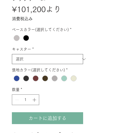
セ
¥101,200
より
ー
消費税込み
ル
ベースカラー(選択してください)
*
価
格
キャスター
*
張地カラー(選択してください)
*
数量
*
カートに追加する