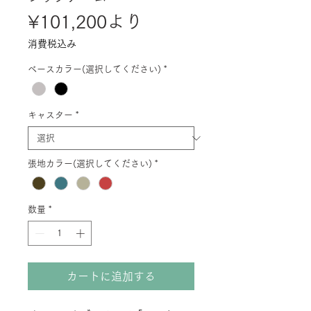
セ
¥101,200
より
ー
消費税込み
ル
ベースカラー(選択してください)
*
価
格
キャスター
*
張地カラー(選択してください)
*
数量
*
カートに追加する