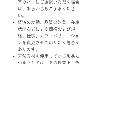
背カバーにご選択いただく場合
は、あらかじめご了承くださ
い。
経済の変動、品質の改善、在庫
状況などにより価格および規
格、仕様、カラーバリエーショ
ンを変更させていただく場合が
あります。
天然素材を使用している製品に
つきましては、その性質上、色
調、柄、ツヤ、質感等がそれぞ
れ若干異なる場合がありますの
で、あらかじめご了承くださ
い。
柄ファブリックの対象は下記張地に
なります。
【B-RANK】SL/LS/RB