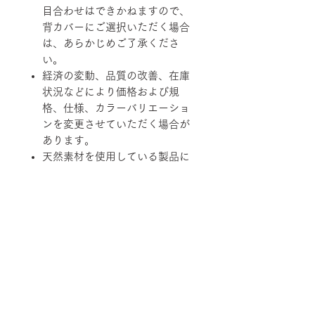
目合わせはできかねますので、
背カバーにご選択いただく場合
は、あらかじめご了承くださ
い。
経済の変動、品質の改善、在庫
状況などにより価格および規
格、仕様、カラーバリエーショ
ンを変更させていただく場合が
あります。
天然素材を使用している製品に
つきましては、その性質上、色
調、柄、ツヤ、質感等がそれぞ
れ若干異なる場合がありますの
で、あらかじめご了承くださ
い。
柄ファブリックの対象は下記張地に
なります。
【B-RANK】SL/LS/RB