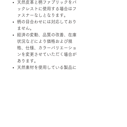
天然皮革と柄ファブリックをバ
ックレストに使用する場合はフ
ァスナーなしとなります。
柄の目合わせには対応しており
ません。
経済の変動、品質の改善、在庫
状況などにより価格および規
格、仕様、カラーバリエーショ
ンを変更させていただく場合が
あります。
天然素材を使用している製品に
つきましては、その性質上、色
調、柄、ツヤ、質感等がそれぞ
れ若干異なる場合がありますの
で、あらかじめご了承くださ
い。
柄ファブリックの対象は下記張地に
なります。
【B-RANK】SL/LS/RB