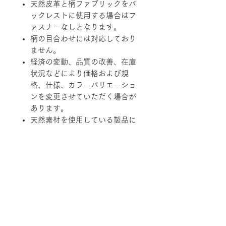
天然皮革と柄ファブリックをバ
ックレストに使用する場合はフ
ァスナーなしとなります。
柄の目合わせには対応しており
ません。
経済の変動、品質の改善、在庫
状況などにより価格および規
格、仕様、カラーバリエーショ
ンを変更させていただく場合が
あります。
天然素材を使用している製品に
つきましては、その性質上、色
調、柄、ツヤ、質感等がそれぞ
れ若干異なる場合がありますの
で、あらかじめご了承くださ
い。
柄ファブリックの対象は下記張地に
なります。
【B-RANK】SL/LS/RB