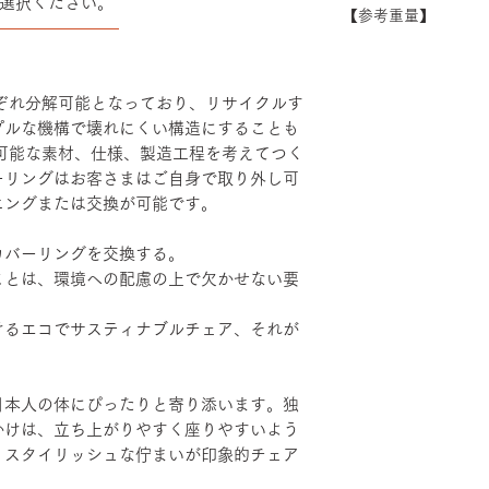
選択ください。
できない場合がござ
【参考重量】
シート：PP・モ
――――――――
い。
ベース：アルミダ
ショルダーバック/
装
ヘッドハイバック 
エルボーサポート
れぞれ分解可能となっており、リサイクルす
げ・粉体塗装・TP
プルな機構で壊れにくい構造にすることも
続可能な素材、仕様、製造工程を考えてつく
ーリングはお客さまはご自身で取り外し可
ニングまたは交換が可能です。
カバーリングを交換する。
ことは、環境への配慮の上で欠かせない要
けるエコでサスティナブルチェア、それが
日本人の体にぴったりと寄り添います。独
かけは、立ち上がりやすく座りやすいよう
。スタイリッシュな佇まいが印象的チェア