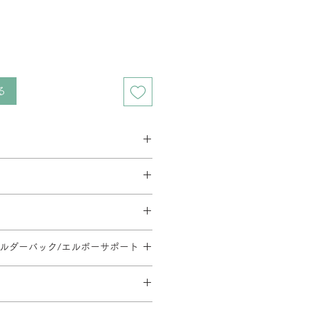
る
ス 2週間程度
ベース 3週間程度
要相談となります。在庫の有無によっ
す。
とがあります。
料金が異なります。
イーク、夏季休暇、年末年始等は通
方法・配送料を変更することがあり
文後の内容変更(商品・カラー・サイ
だく場合がございます。
地域等への配送は、送料のお見積りが
ショルダーバック/エルボーサポート
はお受けできませんので、ご注意くだ
。ご注文内容確認後、弊社よりお見
30-1110/SH430-540/φ668
ます。
日時については別途ご連絡いたしま
のご指定や日曜・祝日の配送指定が
形合板・ウレタンフォーム