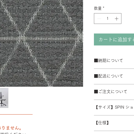
数量
*
カートに追加す
■納期について
サテン仕上げベー
■配送について
ブラック粉体塗装
50台以上の場合は
宅配便でお届けしま
て納期が変動するこ
■ご注文について
配送エリアによって
また、ゴールデンウ
※数量によって配送
受注生産の為、ご注
常よりお時間をいた
ます。 離島・一部
【サイズ】SPIN 
ズ等)、キャンセル
別途必要になります
――――――――
さい。
W550-640/D430/H9
積金額を提示いたし
【仕様】
受注生産の為、配送
おりません。
す。詳細なお時間帯
バックレスト：成