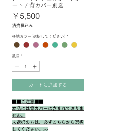
ート / 背カバー別途
価
￥5,500
格
消費税込み
張地カラー(選択してください)
*
数量
*
カートに追加する
■■ご注意■■
本品には背カバーは含まれておりま
せん。
未選択の方は、必ずこちらから選択
してください。>>