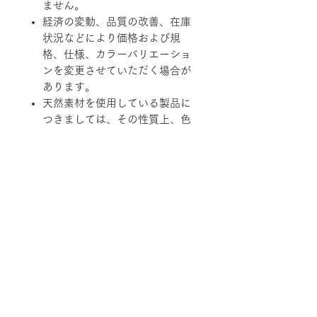
ません。
経済の変動、品質の改善、在庫
状況などにより価格および規
格、仕様、カラーバリエーショ
ンを変更させていただく場合が
あります。
天然素材を使用している製品に
つきましては、その性質上、色
調、柄、ツヤ、質感等がそれぞ
れ若干異なる場合がありますの
で、あらかじめご了承くださ
い。
柄ファブリックの対象は下記張地に
なります。
【B-RANK】SL/LS/RB