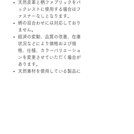
天然皮革と柄ファブリックをバ
ックレストに使用する場合はフ
ァスナーなしとなります。
柄の目合わせには対応しており
ません。
経済の変動、品質の改善、在庫
状況などにより価格および規
格、仕様、カラーバリエーショ
ンを変更させていただく場合が
あります。
天然素材を使用している製品に
つきましては、その性質上、色
調、柄、ツヤ、質感等がそれぞ
れ若干異なる場合がありますの
で、あらかじめご了承くださ
い。
柄ファブリックの対象は下記張地に
なります。
【B-RANK】SL/LS/RB