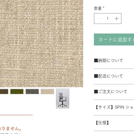
数量
*
カートに追加す
■納期について
サテン仕上げベー
■配送について
ブラック粉体塗装
50台以上の場合は
宅配便でお届けしま
て納期が変動するこ
■ご注文について
配送エリアによって
また、ゴールデンウ
※数量によって配送
受注生産の為、ご注
常よりお時間をいた
ます。 離島・一部
【サイズ】SPIN 
ズ等)、キャンセル
別途必要になります
――――――――
さい。
W600/D430/H930-1
積金額を提示いたし
【仕様】
受注生産の為、配送
おりません。
す。詳細なお時間帯
バックレスト：成