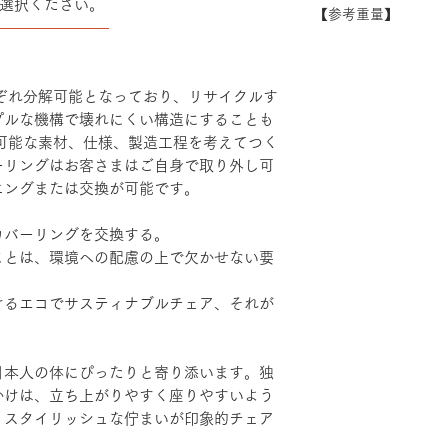
選択ください。
できない場合がござ
【参考重量】
シート：PP・モ
――――――――
い。
ベース：アルミダ
ショルダーバック/
装
ヘッドハイバック 
エルボーサポート
れぞれ分解可能となっており、リサイクルす
げ・粉体塗装・TP
プルな機構で壊れにくい構造にすることも
続可能な素材、仕様、製造工程を考えてつく
ーリングはお客さまはご自身で取り外し可
ニングまたは交換が可能です。
カバーリングを交換する。
ことは、環境への配慮の上で欠かせない要
けるエコでサスティナブルチェア、それが
日本人の体にぴったりと寄り添います。独
かけは、立ち上がりやすく座りやすいよう
。スタイリッシュな佇まいが印象的チェア