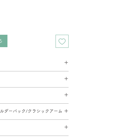
る
ス 2週間程度
ベース 3週間程度
要相談となります。在庫の有無によっ
す。
とがあります。
料金が異なります。
イーク、夏季休暇、年末年始等は通
方法・配送料を変更することがあり
文後の内容変更(商品・カラー・サイ
だく場合がございます。
地域等への配送は、送料のお見積りが
ショルダーバック/クラシックアーム
はお受けできませんので、ご注意くだ
。ご注文内容確認後、弊社よりお見
110/SH430-540/φ668
ます。
日時については別途ご連絡いたしま
のご指定や日曜・祝日の配送指定が
形合板・ウレタンフォーム