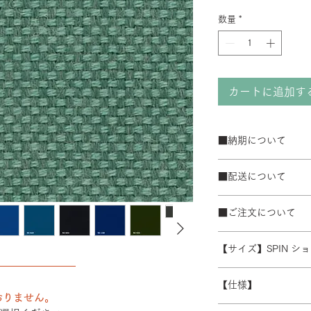
数量
*
カートに追加す
■納期について
サテン仕上げベー
■配送について
ブラック粉体塗装
50台以上の場合は
宅配便でお届けしま
て納期が変動するこ
■ご注文について
配送エリアによって
また、ゴールデンウ
※数量によって配送
受注生産の為、ご注
常よりお時間をいた
ます。 離島・一部
【サイズ】SPIN 
ズ等)、キャンセル
別途必要になります
――――――――
さい。
W600/D430/H930-1
積金額を提示いたし
【仕様】
受注生産の為、配送
おりません。
す。詳細なお時間帯
バックレスト：成