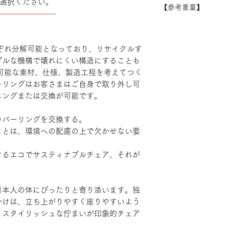
選択ください。
できない場合がござ
【参考重量】
シート：PP・モ
――――――――
い。
ベース：アルミダ
ショルダーバック/
装
ヘッドハイバック 
エルボーサポート
れぞれ分解可能となっており、リサイクルす
げ・粉体塗装・TP
プルな機構で壊れにくい構造にすることも
続可能な素材、仕様、製造工程を考えてつく
ーリングはお客さまはご自身で取り外し可
ニングまたは交換が可能です。
カバーリングを交換する。
ことは、環境への配慮の上で欠かせない要
けるエコでサスティナブルチェア、それが
日本人の体にぴったりと寄り添います。独
かけは、立ち上がりやすく座りやすいよう
。スタイリッシュな佇まいが印象的チェア