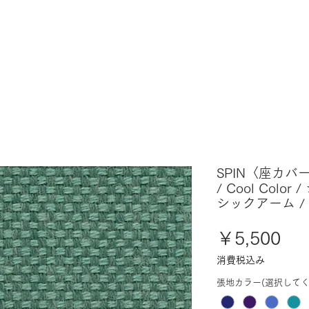
SPIN〈座カバ
/ Cool Colo
シックアーム /
価
￥5,500
格
消費税込み
張地カラー(選択してく