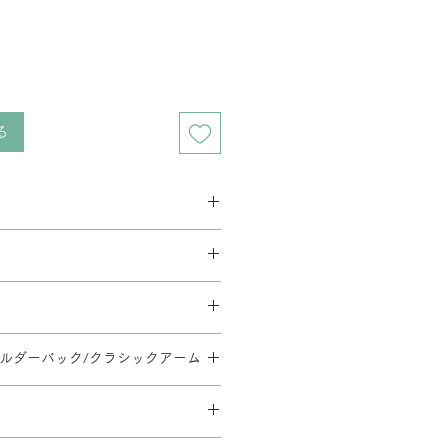
る
ス 2週間程度
ベース 3週間程度
要相談となります。在庫の有無によっ
す。
とがあります。
料金が異なります。
イーク、夏季休暇、年末年始等は通
方法・配送料を変更することがあり
文後の内容変更(商品・カラー・サイ
だく場合がございます。
地域等への配送は、送料のお見積りが
ショルダーバック/クラシックアーム
はお受けできませんので、ご注意くだ
。ご注文内容確認後、弊社よりお見
110/SH430-540/φ668
ます。
日時については別途ご連絡いたしま
のご指定や日曜・祝日の配送指定が
形合板・ウレタンフォーム