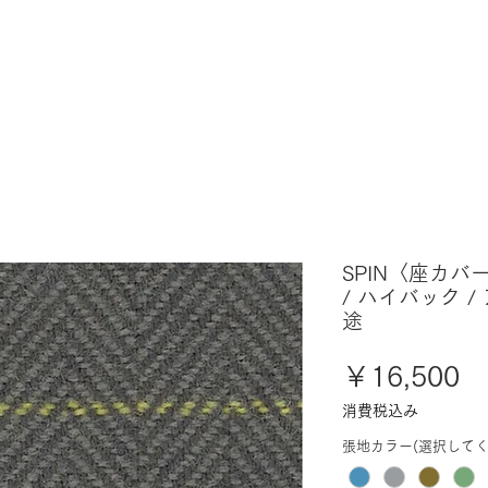
SPIN〈座カバ
/ ハイバック /
途
価
￥16,500
格
消費税込み
張地カラー(選択してく