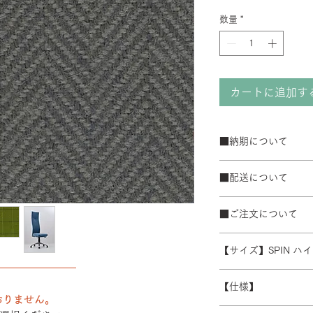
数量
*
カートに追加す
■納期について
サテン仕上げベー
■配送について
ブラック粉体塗装
50台以上の場合は
宅配便でお届けしま
て納期が変動するこ
■ご注文について
配送エリアによって
また、ゴールデンウ
※数量によって配送
受注生産の為、ご注
常よりお時間をいた
ます。 離島・一部
【サイズ】SPIN ハ
ズ等)、キャンセル
別途必要になります
――――――――
さい。
W480/D430/H1230-
積金額を提示いたし
【仕様】
受注生産の為、配送
おりません。
す。詳細なお時間帯
バックレスト：成