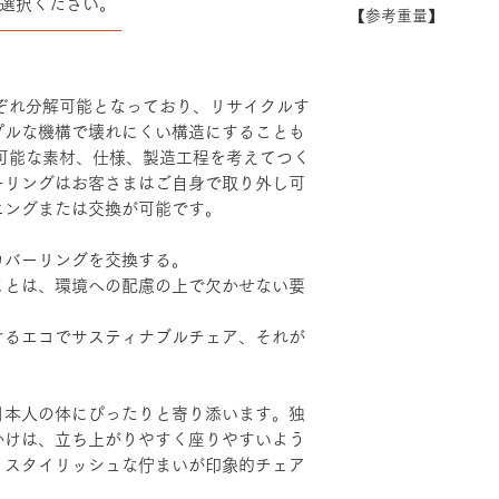
選択ください。
できない場合がござ
【参考重量】
シート：PP・モ
――――――――
い。
ベース：アルミダ
ショルダーバック/
装
ヘッドハイバック 
エルボーサポート
れぞれ分解可能となっており、リサイクルす
げ・粉体塗装・TP
プルな機構で壊れにくい構造にすることも
続可能な素材、仕様、製造工程を考えてつく
ーリングはお客さまはご自身で取り外し可
ニングまたは交換が可能です。
カバーリングを交換する。
ことは、環境への配慮の上で欠かせない要
けるエコでサスティナブルチェア、それが
日本人の体にぴったりと寄り添います。独
かけは、立ち上がりやすく座りやすいよう
。スタイリッシュな佇まいが印象的チェア