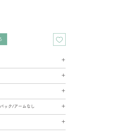
る
ス 2週間程度
ベース 3週間程度
要相談となります。在庫の有無によっ
す。
とがあります。
料金が異なります。
イーク、夏季休暇、年末年始等は通
方法・配送料を変更することがあり
文後の内容変更(商品・カラー・サイ
だく場合がございます。
地域等への配送は、送料のお見積りが
イバック/アームなし
はお受けできませんので、ご注意くだ
。ご注文内容確認後、弊社よりお見
1410/SH430-540/φ668
ます。
日時については別途ご連絡いたしま
のご指定や日曜・祝日の配送指定が
形合板・ウレタンフォーム