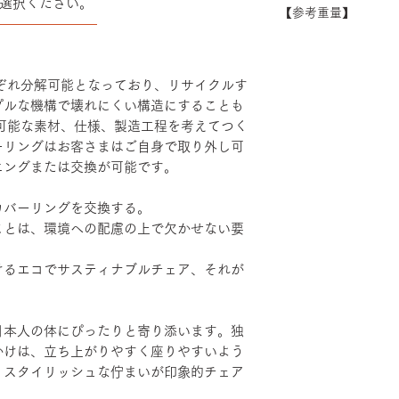
選択ください。
できない場合がござ
【参考重量】
シート：PP・モ
――――――――
い。
ベース：アルミダ
ショルダーバック/
装
ヘッドハイバック 
エルボーサポート
れぞれ分解可能となっており、リサイクルす
げ・粉体塗装・TP
プルな機構で壊れにくい構造にすることも
続可能な素材、仕様、製造工程を考えてつく
ーリングはお客さまはご自身で取り外し可
ニングまたは交換が可能です。
カバーリングを交換する。
ことは、環境への配慮の上で欠かせない要
けるエコでサスティナブルチェア、それが
日本人の体にぴったりと寄り添います。独
かけは、立ち上がりやすく座りやすいよう
。スタイリッシュな佇まいが印象的チェア