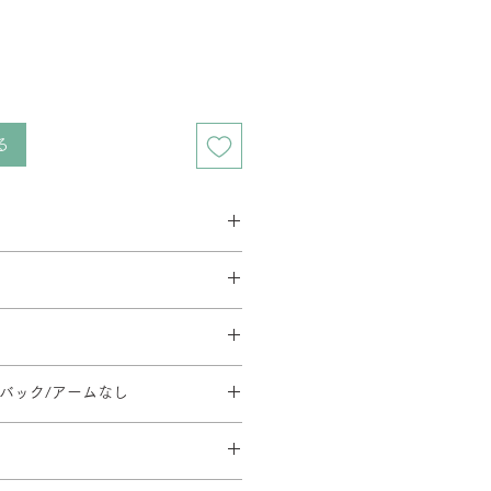
る
ス 2週間程度
ベース 3週間程度
要相談となります。在庫の有無によっ
す。
とがあります。
料金が異なります。
イーク、夏季休暇、年末年始等は通
方法・配送料を変更することがあり
文後の内容変更(商品・カラー・サイ
だく場合がございます。
地域等への配送は、送料のお見積りが
イバック/アームなし
はお受けできませんので、ご注意くだ
。ご注文内容確認後、弊社よりお見
1410/SH430-540/φ668
ます。
日時については別途ご連絡いたしま
のご指定や日曜・祝日の配送指定が
形合板・ウレタンフォーム