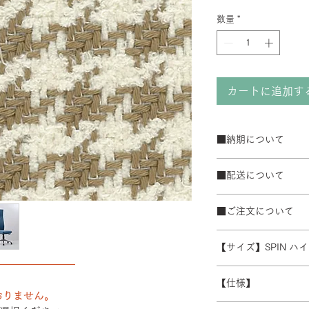
数量
*
カートに追加す
■納期について
サテン仕上げベー
■配送について
ブラック粉体塗装
50台以上の場合は
宅配便でお届けしま
て納期が変動するこ
■ご注文について
配送エリアによって
また、ゴールデンウ
※数量によって配送
受注生産の為、ご注
常よりお時間をいた
ます。 離島・一部
【サイズ】SPIN ハ
ズ等)、キャンセル
別途必要になります
――――――――
さい。
W480/D430/H1230-
積金額を提示いたし
【仕様】
受注生産の為、配送
おりません。
す。詳細なお時間帯
バックレスト：成