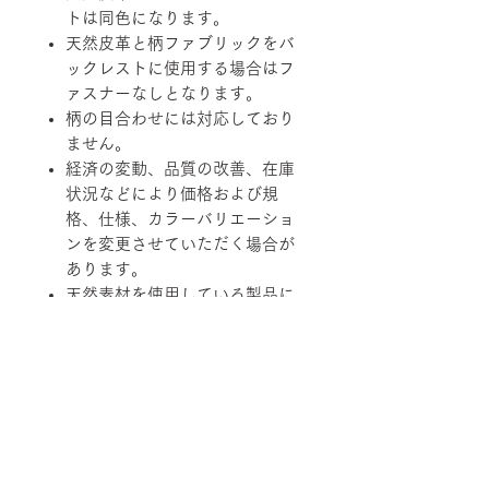
トは同色になります。
天然皮革と柄ファブリックをバ
ックレストに使用する場合はフ
ァスナーなしとなります。
柄の目合わせには対応しており
ません。
経済の変動、品質の改善、在庫
状況などにより価格および規
格、仕様、カラーバリエーショ
ンを変更させていただく場合が
あります。
天然素材を使用している製品に
つきましては、その性質上、色
調、柄、ツヤ、質感等がそれぞ
れ若干異なる場合がありますの
で、あらかじめご了承くださ
い。
柄ファブリックの対象は下記張地に