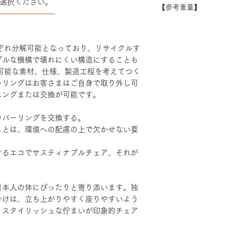
選択ください。
できない場合がござ
【参考重量】
シート：PP・モ
――――――――
い。
ベース：アルミダ
ショルダーバック/
装
ヘッドハイバック 
エルボーサポート
れぞれ分解可能となっており、リサイクルす
げ・粉体塗装・TP
プルな機構で壊れにくい構造にすることも
続可能な素材、仕様、製造工程を考えてつく
ーリングはお客さまはご自身で取り外し可
ニングまたは交換が可能です。
カバーリングを交換する。
ことは、環境への配慮の上で欠かせない要
けるエコでサスティナブルチェア、それが
日本人の体にぴったりと寄り添います。独
かけは、立ち上がりやすく座りやすいよう
。スタイリッシュな佇まいが印象的チェア