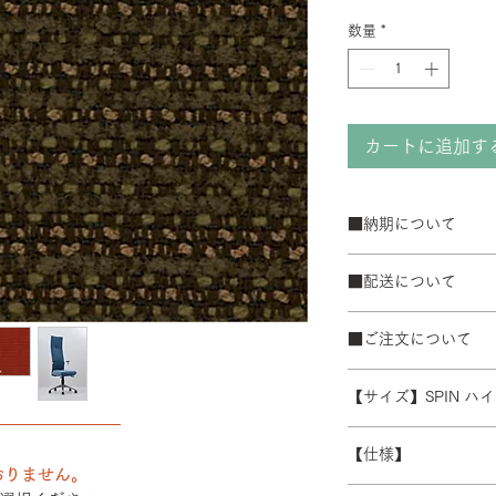
数量
*
カートに追加す
■納期について
サテン仕上げベー
■配送について
ブラック粉体塗装
50台以上の場合は
宅配便でお届けしま
て納期が変動するこ
■ご注文について
配送エリアによって
また、ゴールデンウ
※数量によって配送
受注生産の為、ご注
常よりお時間をいた
ます。 離島・一部
【サイズ】SPIN 
ズ等)、キャンセル
別途必要になります
――――――――
さい。
W550-640/D430/H1
積金額を提示いたし
【仕様】
受注生産の為、配送
おりません。
す。詳細なお時間帯
バックレスト：成