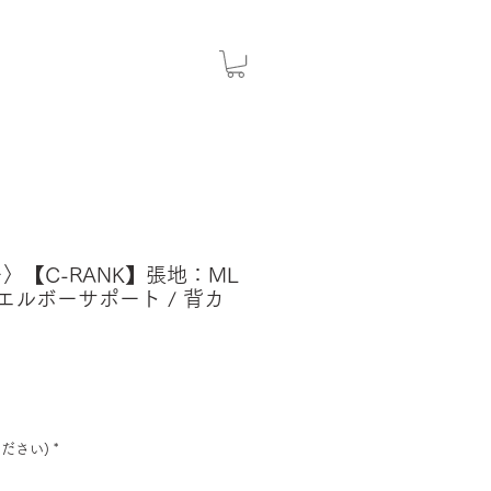
ー〉【C-RANK】張地：ML
 エルボーサポート / 背カ
ださい)
*