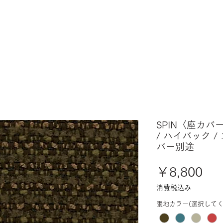
SPIN〈座カバ
/ ハイバック /
バー別途
価
￥8,800
格
消費税込み
張地カラー(選択してく