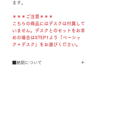
ます。
＊＊＊ご注意＊＊＊
こちらの商品にはデスクは付属して
いません。デスクとのセットをお求
めの場合はSTEP1より「ベーシッ
ク＋デスク」をお選びください。
■納期について
3週間程度（大型商品の為、メール
■配送について
にてメーカーより配送日のご相談
をいたします。ご都合のよろしい
ヤマトホームコンビニエンスにて配
日をご連絡ください。）
■ご注文について
達、組み立て設置いたします。
また、ゴールデンウイーク、夏季休
配送組立費：￥55,000（税込）
受注生産の為、ご注文後の内容変更
暇、年末年始等は通常よりお時間をい
配送料は施工費込みの価格設定です
【サイズ】
(商品・カラー・サイズ等)、キャンセ
ただく場合がございます。
※数量によって配送方法・配送料を変
ルはお受けできませんので、ご注意く
W2400/D400/H2000
更することがあります。 離島・一部
ださい。
【仕様】
地域等への配送は、送料のお見積りが
別途必要になります。ご注文内容確認