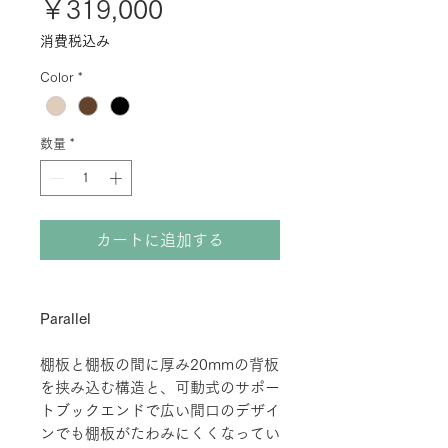
価
￥319,000
格
消費税込み
Color
*
数量
*
カートに追加する
Parallel
棚板と棚板の間に厚み20mmの背板
を挟み込む構造と、可動式のサポー
トブックエンドで広い間口のデザイ
ンでも棚板がたわみにくくなってい