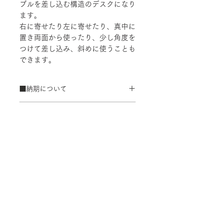
ブルを差し込む構造のデスクになり
ます。
右に寄せたり左に寄せたり、真中に
置き両面から使ったり、少し角度を
つけて差し込み、斜めに使うことも
できます。
■納期について
3週間程度（大型商品の為、メール
■配送について
にてメーカーより配送日のご相談
をいたします。ご都合のよろしい
ヤマトホームコンビニエンスにて配
日をご連絡ください。）
■ご注文について
達、組み立て設置いたします。
また、ゴールデンウイーク、夏季休
配送組立費：￥60,500（税込）
受注生産の為、ご注文後の内容変更
暇、年末年始等は通常よりお時間をい
配送料は施工費込みの価格設定です
【サイズ】
(商品・カラー・サイズ等)、キャンセ
ただく場合がございます。
※数量によって配送方法・配送料を変
ルはお受けできませんので、ご注意く
W1800/D400(＋デスク有効寸法
更することがあります。 離島・一部
ださい。
【仕様】
W1100、W1200、W1300、
地域等への配送は、送料のお見積りが
W1400)/H2000
別途必要になります。ご注文内容確認
本体：化粧合板
後、弊社よりお見積金額を提示いたし
【参考重量】