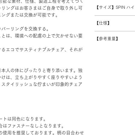
続可能な素材、仕様、製造工程を考えてつく
受注生産の為、ご注
常よりお時間をいた
ます。 離島・一部
【サイズ】SPIN ハ
ーリングはお客さまはご自身で取り外し可
ズ等)、キャンセル
別途必要になります
ニングまたは交換が可能です。
さい。
W480/D430/H1230-
積金額を提示いたし
【仕様】
受注生産の為、配送
カバーリングを交換する。
す。詳細なお時間帯
バックレスト：成
ことは、環境への配慮の上で欠かせない要
できない場合がござ
【参考重量】
シート：PP・モ
い。
ベース：アルミダ
けるエコでサスティナブルチェア、それが
ショルダーバック/
装
ヘッドハイバック 
エルボーサポート
げ・粉体塗装・TP
日本人の体にぴったりと寄り添います。独
かけは、立ち上がりやすく座りやすいよう
。スタイリッシュな佇まいが印象的チェア
ートは同色になります。
合はファスナーなしとなります。
の使用を推奨しております。柄の目合わせ