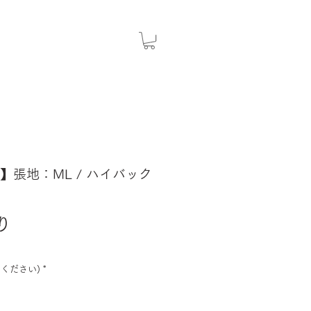
NK】張地：ML / ハイバック
セ
り
ー
ル
ください)
*
価