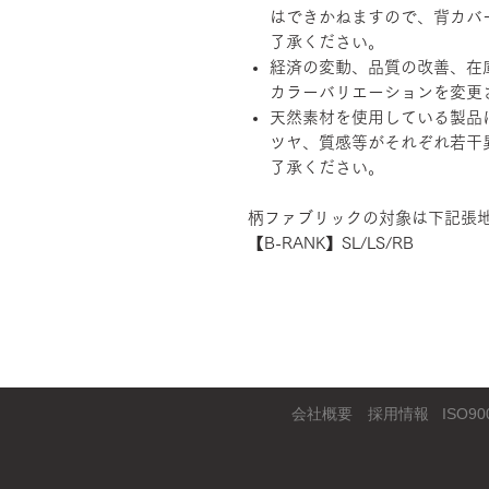
はできかねますので、背カバ
了承ください。
経済の変動、品質の改善、在
カラーバリエーションを変更
天然素材を使用している製品
ツヤ、質感等がそれぞれ若干
了承ください。
柄ファブリックの対象は下記張
【B-RANK】SL/LS/RB
会社概要
採用情報
ISO90