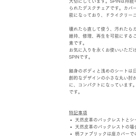
大切にしています。SPINは持
られたデスクチェアです。カバ
能になっており、ドライクリー
壊れたら直して使う、汚れたら
維持、修理、再生を可能にする
素です。
お気に入りを永くお使いいただ
SPINです。
細身のボディと浅めのシートは
創的なデザインの小さな丸い肘
に、コンパクトになっています
です。
特記事項
天然皮革のバックレストとシ
天然皮革のバックレストの場
柄ファブリックは座カバーで