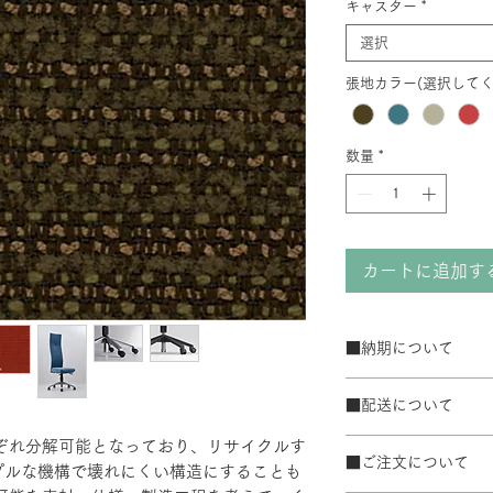
キャスター
*
選択
張地カラー(選択してく
数量
*
カートに追加す
■納期について
サテン仕上げベー
■配送について
ブラック粉体塗装
50台以上の場合は
宅配便でお届けしま
れぞれ分解可能となっており、リサイクルす
て納期が変動するこ
■ご注文について
配送エリアによって
プルな機構で壊れにくい構造にすることも
また、ゴールデンウ
※数量によって配送