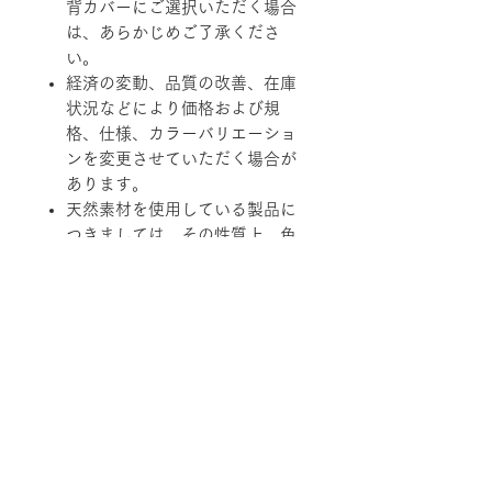
背カバーにご選択いただく場合
は、あらかじめご了承くださ
い。
経済の変動、品質の改善、在庫
状況などにより価格および規
格、仕様、カラーバリエーショ
ンを変更させていただく場合が
あります。
天然素材を使用している製品に
つきましては、その性質上、色
調、柄、ツヤ、質感等がそれぞ
れ若干異なる場合がありますの
で、あらかじめご了承くださ
い。
柄ファブリックの対象は下記張地に
なります。
【B-RANK】SL/LS/RB