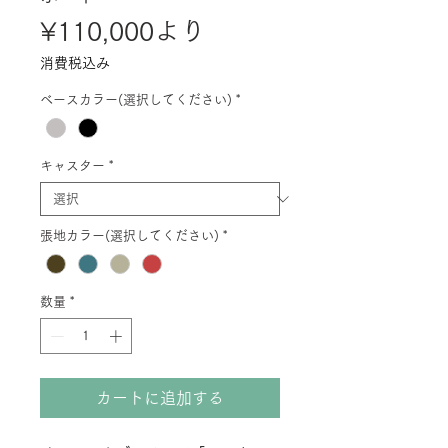
セ
¥110,000
より
ー
消費税込み
ル
ベースカラー(選択してください)
*
価
格
キャスター
*
張地カラー(選択してください)
*
数量
*
カートに追加する