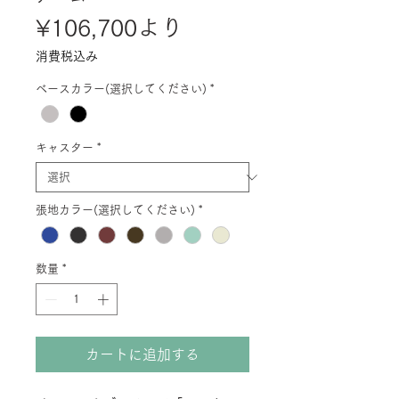
セ
¥106,700
より
ー
消費税込み
ル
ベースカラー(選択してください)
*
価
格
キャスター
*
張地カラー(選択してください)
*
数量
*
カートに追加する