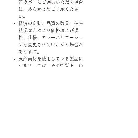
背カバーにご選択いただく場合
は、あらかじめご了承くださ
い。
経済の変動、品質の改善、在庫
状況などにより価格および規
格、仕様、カラーバリエーショ
ンを変更させていただく場合が
あります。
天然素材を使用している製品に
つきましては、その性質上、色
調、柄、ツヤ、質感等がそれぞ
れ若干異なる場合がありますの
で、あらかじめご了承くださ
い。
柄ファブリックの対象は下記張地に
なります。
【B-RANK】SL/LS/RB