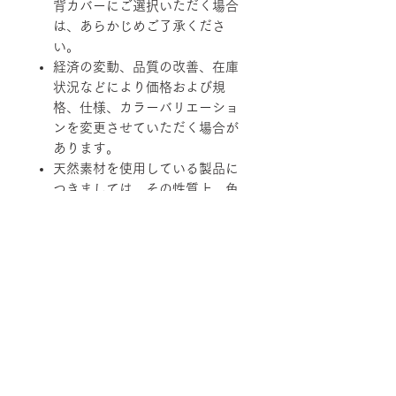
背カバーにご選択いただく場合
は、あらかじめご了承くださ
い。
経済の変動、品質の改善、在庫
状況などにより価格および規
格、仕様、カラーバリエーショ
ンを変更させていただく場合が
あります。
天然素材を使用している製品に
つきましては、その性質上、色
調、柄、ツヤ、質感等がそれぞ
れ若干異なる場合がありますの
で、あらかじめご了承くださ
い。
柄ファブリックの対象は下記張地に
なります。
【B-RANK】SL/LS/RB