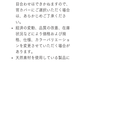
目合わせはできかねますので、
背カバーにご選択いただく場合
は、あらかじめご了承くださ
い。
経済の変動、品質の改善、在庫
状況などにより価格および規
格、仕様、カラーバリエーショ
ンを変更させていただく場合が
あります。
天然素材を使用している製品に
つきましては、その性質上、色
調、柄、ツヤ、質感等がそれぞ
れ若干異なる場合がありますの
で、あらかじめご了承くださ
い。
柄ファブリックの対象は下記張地に
なります。
【B-RANK】SL/LS/RB