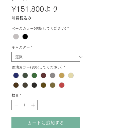
セ
¥151,800
より
ー
消費税込み
ル
ベースカラー(選択してください)
*
価
格
キャスター
*
張地カラー(選択してください)
*
数量
*
カートに追加する