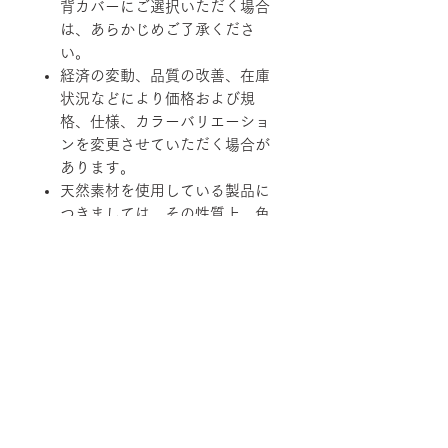
背カバーにご選択いただく場合
は、あらかじめご了承くださ
い。
経済の変動、品質の改善、在庫
状況などにより価格および規
格、仕様、カラーバリエーショ
ンを変更させていただく場合が
あります。
天然素材を使用している製品に
つきましては、その性質上、色
調、柄、ツヤ、質感等がそれぞ
れ若干異なる場合がありますの
で、あらかじめご了承くださ
い。
柄ファブリックの対象は下記張地に
なります。
【B-RANK】SL/LS/RB