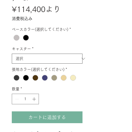
セ
¥114,400
より
ー
消費税込み
ル
ベースカラー(選択してください)
*
価
格
キャスター
*
張地カラー(選択してください)
*
数量
*
カートに追加する