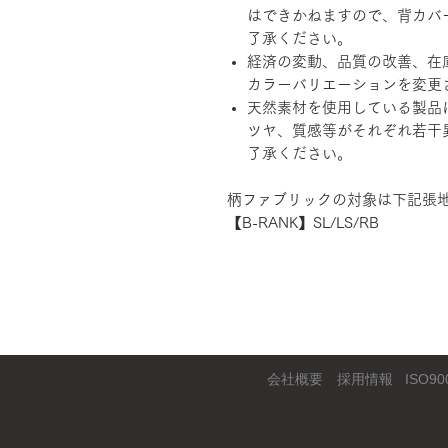
はできかねますので、背カバ
了承ください。
経済の変動、品質の改善、在
カラーバリエーションを変更
天然素材を使用している製品
ツヤ、質感等がそれぞれ若干
了承ください。
柄ファブリックの対象は下記張
【B-RANK】SL/LS/RB
会社概要
採用情報
ISO90