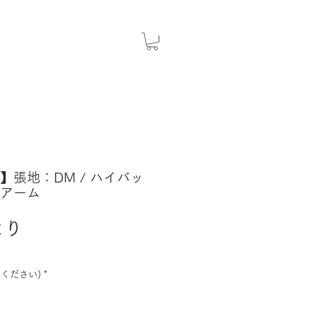
NK】張地：DM / ハイバッ
クアーム
セ
より
ー
ル
ください)
*
価