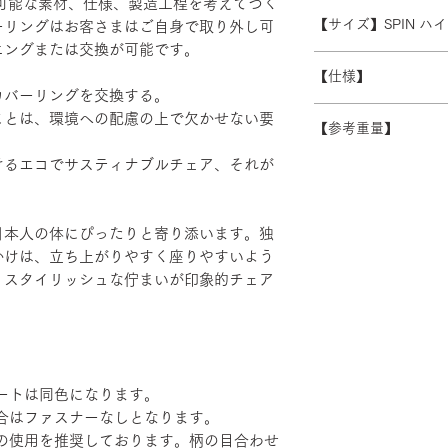
続可能な素材、仕様、製造工程を考えてつく
受注生産の為、ご注
常よりお時間をいた
ます。 離島・一部
【サイズ】SPIN 
ーリングはお客さまはご自身で取り外し可
ズ等)、キャンセル
別途必要になります
ニングまたは交換が可能です。
さい。
W600/D430/H1230-
積金額を提示いたし
【仕様】
受注生産の為、配送
カバーリングを交換する。
す。詳細なお時間帯
バックレスト：成
ことは、環境への配慮の上で欠かせない要
できない場合がござ
【参考重量】
シート：PP・モ
い。
ベース：アルミダ
けるエコでサスティナブルチェア、それが
ショルダーバック/
装
ヘッドハイバック 
エルボーサポート
げ・粉体塗装・TP
日本人の体にぴったりと寄り添います。独
かけは、立ち上がりやすく座りやすいよう
。スタイリッシュな佇まいが印象的チェア
ートは同色になります。
合はファスナーなしとなります。
の使用を推奨しております。柄の目合わせ