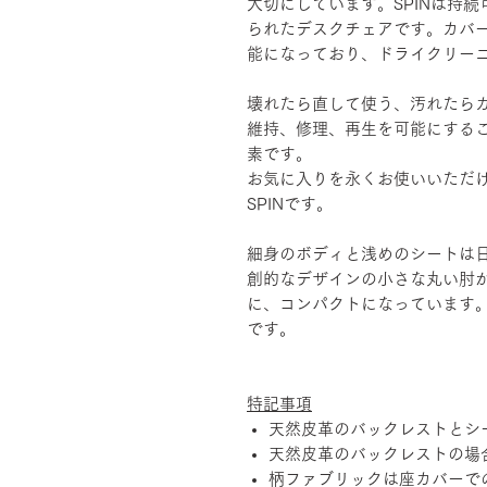
大切にしています。SPINは持
られたデスクチェアです。カバ
能になっており、ドライクリー
壊れたら直して使う、汚れたら
維持、修理、再生を可能にする
素です。
お気に入りを永くお使いいただ
SPINです。
細身のボディと浅めのシートは
創的なデザインの小さな丸い肘
に、コンパクトになっています
です。
特記事項
天然皮革のバックレストとシ
天然皮革のバックレストの場
柄ファブリックは座カバーで