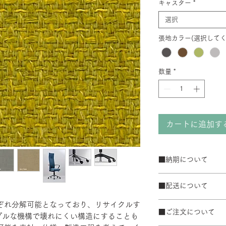
キャスター
*
選択
張地カラー(選択してく
数量
*
カートに追加す
■納期について
サテン仕上げベー
■配送について
ブラック粉体塗装
50台以上の場合は
宅配便でお届けしま
れぞれ分解可能となっており、リサイクルす
て納期が変動するこ
■ご注文について
配送エリアによって
プルな機構で壊れにくい構造にすることも
また、ゴールデンウ
※数量によって配送