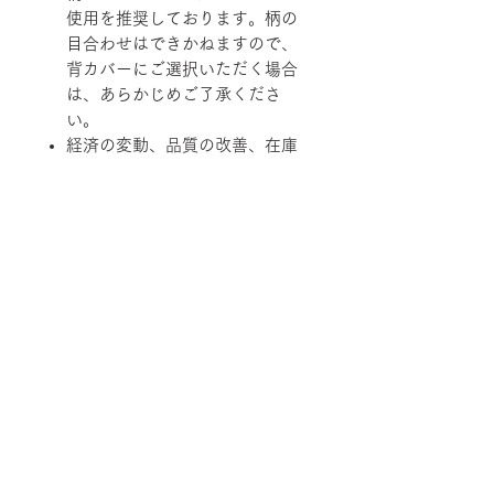
使用を推奨しております。柄の
目合わせはできかねますので、
背カバーにご選択いただく場合
は、あらかじめご了承くださ
い。
経済の変動、品質の改善、在庫
状況などにより価格および規
格、仕様、カラーバリエーショ
ンを変更させていただく場合が
あります。
柄ファブリックの対象は下記張地に
なります。
【Rank-ecoA】Grove, 【Rank-
ecoB】Shadow / Buffer, 【Rank-
ecoC】Lunar / Trundle
■納期について