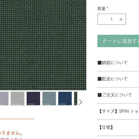
数量
*
カートに追加す
■納期について
サテン仕上げベー
■配送について
ブラック粉体塗装
50台以上の場合は
宅配便でお届けしま
て納期が変動するこ
■ご注文について
配送エリアによって
また、ゴールデンウ
※数量によって配送
受注生産の為、ご注
常よりお時間をいた
ます。 離島・一部
【サイズ】SPIN シ
ズ等)、キャンセル
別途必要になります
――――――――
さい。
W480/D430/H930-1
積金額を提示いたし
【仕様】
受注生産の為、配送
おりません。
す。詳細なお時間帯
バックレスト：成