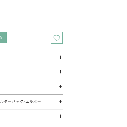
る
ス 2週間程度
ベース 3週間程度
要相談となります。在庫の有無によっ
す。
とがあります。
料金が異なります。
イーク、夏季休暇、年末年始等は通
方法・配送料を変更することがあり
文後の内容変更(商品・カラー・サイ
だく場合がございます。
地域等への配送は、送料のお見積りが
ョルダーバック/エルボー
はお受けできませんので、ご注意くだ
。ご注文内容確認後、弊社よりお見
110/SH430-540/φ668
ます。
日時については別途ご連絡いたしま
のご指定や日曜・祝日の配送指定が
形合板・ウレタンフォーム