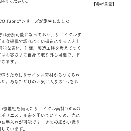
選択ください。
できない場合がござ
【参考重量】
シート：PP・モ
――――――――
い。
ベース：アルミダ
ショルダーバック/
装
ヘッドハイバック 
O Fabric”シリーズが誕生しました
エルボーサポート
げ・粉体塗装・TP
れぞれ分解可能になっており、リサイクルす
カバーリング：リサ
プルな機構で壊れにくい構造にすることも
リエステル100％
続可能な素材、仕様、製造工程を考えてつく
グはお客さまご自身で取り外し可能で、ド
できます。
、地球環境のためにリサイクル素材からつくられ
した。あなただけのお気に入りの1つをお
い機能性を備えたリサイクル素材100%の
たポリエステル糸を用いているため、光に
のお手入れが可能です。きめの細かい織り
和しています。