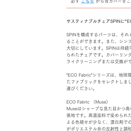
必ず
こちら
から背カバーをご
――――――――――――――
サスティナブルチェアSPINに“EC
SPINを構成するパーツは、そ
ることができます。また、シン
大切にしています。SPINは持
られたチェアです。カバーリン
ライクリーニングまたは交換が
“ECO Fabric”シリーズは
たファブリックをセレクトしま
選びください。
ECO Fabric 〈Muse〉
Museはシャープな見た目かつ高
張地です。高温染料で染められ
よる色褪せが少なく、漂白剤で
がポリエステル糸の反射性と調