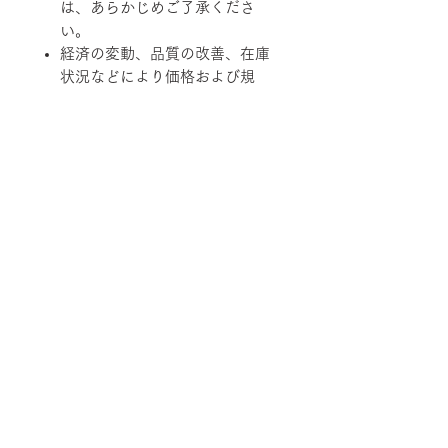
は、あらかじめご了承くださ
い。
経済の変動、品質の改善、在庫
状況などにより価格および規
格、仕様、カラーバリエーショ
ンを変更させていただく場合が
あります。
柄ファブリックの対象は下記張地に
なります。
【Rank-ecoA】Grove, 【Rank-
ecoB】Shadow / Buffer, 【Rank-
ecoC】Lunar / Trundle
■納期について
サテン仕上げベース 2週間程度
■配送について
ブラック粉体塗装ベース 3週間程
度
宅配便でお届けします。
50台以上の場合は要相談となります。
■ご注文について