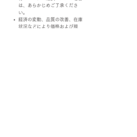
は、あらかじめご了承くださ
い。
経済の変動、品質の改善、在庫
状況などにより価格および規
格、仕様、カラーバリエーショ
ンを変更させていただく場合が
あります。
柄ファブリックの対象は下記張地に
なります。
【Rank-ecoA】Grove, 【Rank-
ecoB】Shadow / Buffer, 【Rank-
ecoC】Lunar / Trundle
■納期について
サテン仕上げベース 2週間程度
■配送について
ブラック粉体塗装ベース 3週間程
度
宅配便でお届けします。