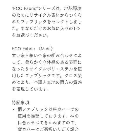
“ECO Fabric”シリーズは、地球環境
のためにリサイクル素材からつくら
れたファブリックをセレクトしまし
た。あなただけのお気に入りの1つ
をお選びください。
ECO Fabric 〈Merit〉
太い糸と細い杢糸の組み合わせによ
って、柔らかく立体感のある表面に
なったリサイクルポリエステルを使
用したファブリックです。クロス染
めにより、杢調と無地の両方の質感
を表現しています。
特記事項
柄ファブリックは座カバーでの
使用を推奨しております。柄の
目合わせはできかねますので、
背カバーにご選択いただく場合