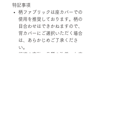
特記事項
柄ファブリックは座カバーでの
使用を推奨しております。柄の
目合わせはできかねますので、
背カバーにご選択いただく場合
は、あらかじめご了承くださ
い。
経済の変動、品質の改善、在庫
状況などにより価格および規
格、仕様、カラーバリエーショ
ンを変更させていただく場合が
あります。
柄ファブリックの対象は下記張地に
なります。
【Rank-ecoA】Grove, 【Rank-
ecoB】Shadow / Buffer, 【Rank-
ecoC】Lunar / Trundle