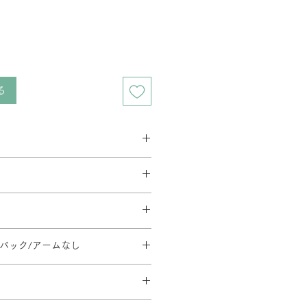
る
ス 2週間程度
ベース 3週間程度
要相談となります。在庫の有無によっ
す。
とがあります。
料金が異なります。
イーク、夏季休暇、年末年始等は通
方法・配送料を変更することがあり
文後の内容変更(商品・カラー・サイ
だく場合がございます。
地域等への配送は、送料のお見積りが
イバック/アームなし
はお受けできませんので、ご注意くだ
。ご注文内容確認後、弊社よりお見
110/SH430-540/φ668
ます。
日時については別途ご連絡いたしま
のご指定や日曜・祝日の配送指定が
形合板・ウレタンフォーム