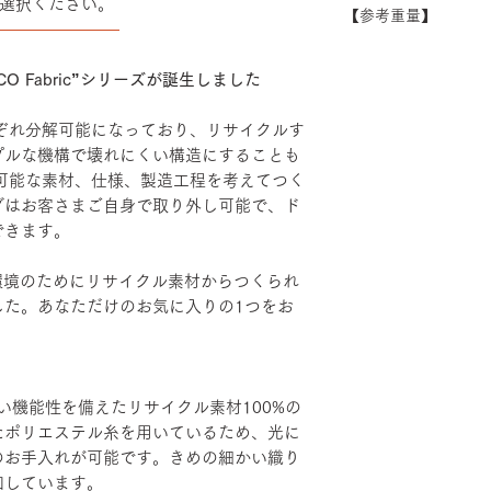
選択ください。
できない場合がござ
【参考重量】
シート：PP・モ
――――――――
い。
ベース：アルミダ
ハイバック/ エル
装
ヘッドハイバック 
O Fabric”シリーズが誕生しました
エルボーサポート
げ・粉体塗装・TP
れぞれ分解可能になっており、リサイクルす
カバーリング：リサ
プルな機構で壊れにくい構造にすることも
リエステル100％
続可能な素材、仕様、製造工程を考えてつく
グはお客さまご自身で取り外し可能で、ド
できます。
、地球環境のためにリサイクル素材からつくられ
した。あなただけのお気に入りの1つをお
い機能性を備えたリサイクル素材100%の
たポリエステル糸を用いているため、光に
のお手入れが可能です。きめの細かい織り
和しています。