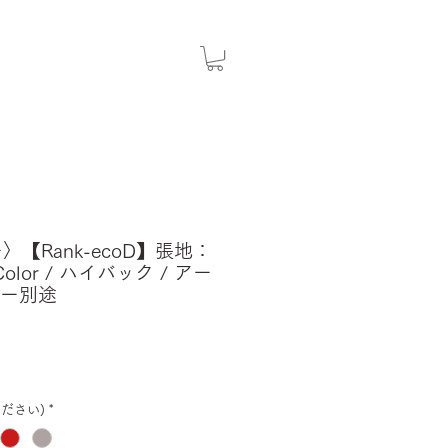
〉【Rank-ecoD】張地：
 Color / ハイバック / アー
バー別途
ださい)
*