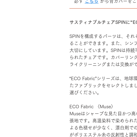
必ず
こちら
から背カバーをご
――――――――――――――
サスティナブルチェアSPINに“EC
SPINを構成するパーツは、そ
ることができます。また、シン
大切にしています。SPINは持
られたチェアです。カバーリン
ライクリーニングまたは交換が
“ECO Fabric”シリーズは
たファブリックをセレクトしま
選びください。
ECO Fabric 〈Muse〉
Museはシャープな見た目かつ高
張地です。高温染料で染められ
よる色褪せが少なく、漂白剤で
がポリエステル糸の反射性と調