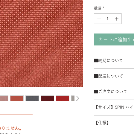
数量
*
カートに追加す
■納期について
サテン仕上げベー
■配送について
ブラック粉体塗装
50台以上の場合は
宅配便でお届けしま
て納期が変動するこ
■ご注文について
配送エリアによって
また、ゴールデンウ
※数量によって配送
受注生産の為、ご注
常よりお時間をいた
ます。 離島・一部
【サイズ】SPIN ハ
ズ等)、キャンセル
別途必要になります
――――――――
さい。
W480/D430/H930-1
積金額を提示いたし
【仕様】
受注生産の為、配送
おりません。
す。詳細なお時間帯
バックレスト：成