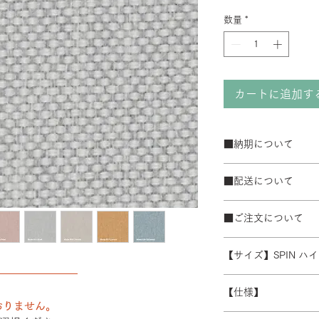
数量
*
カートに追加す
■納期について
サテン仕上げベー
■配送について
ブラック粉体塗装
50台以上の場合は
宅配便でお届けしま
て納期が変動するこ
■ご注文について
配送エリアによって
また、ゴールデンウ
※数量によって配送
受注生産の為、ご注
常よりお時間をいた
ます。 離島・一部
【サイズ】SPIN ハ
ズ等)、キャンセル
別途必要になります
――――――――
さい。
W480/D430/H930-1
積金額を提示いたし
【仕様】
受注生産の為、配送
おりません。
す。詳細なお時間帯
バックレスト：成