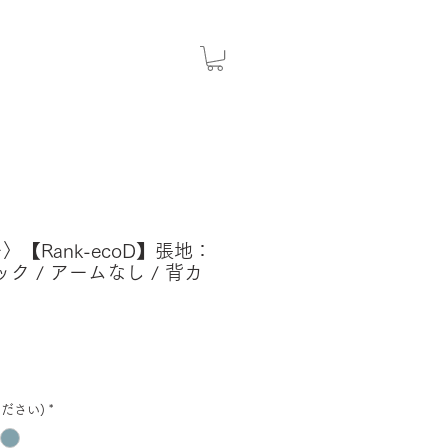
〉【Rank-ecoD】張地：
バック / アームなし / 背カ
ださい)
*