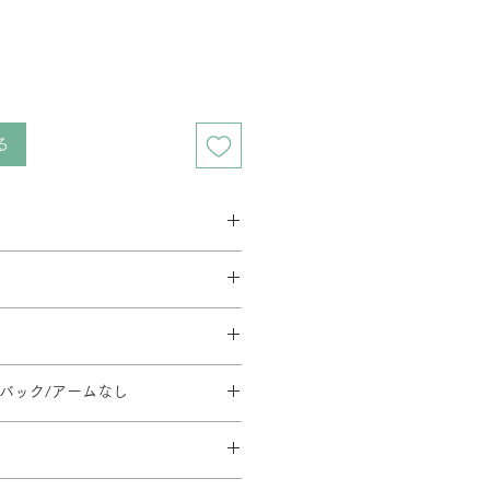
る
ス 2週間程度
ベース 3週間程度
要相談となります。在庫の有無によっ
す。
とがあります。
料金が異なります。
イーク、夏季休暇、年末年始等は通
方法・配送料を変更することがあり
文後の内容変更(商品・カラー・サイ
だく場合がございます。
地域等への配送は、送料のお見積りが
イバック/アームなし
はお受けできませんので、ご注意くだ
。ご注文内容確認後、弊社よりお見
110/SH430-540/φ668
ます。
日時については別途ご連絡いたしま
のご指定や日曜・祝日の配送指定が
形合板・ウレタンフォーム