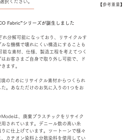
選択ください。
できない場合がござ
【参考重量】
シート：PP・モ
――――――――
い。
ベース：アルミダ
ハイバック/ エル
装
ヘッドハイバック 
O Fabric”シリーズが誕生しました
エルボーサポート
げ・粉体塗装・TP
れぞれ分解可能になっており、リサイクルす
カバーリング：リサ
プルな機構で壊れにくい構造にすることも
ルポリエステル80
続可能な素材、仕様、製造工程を考えてつく
グはお客さまご自身で取り外し可能で、ド
できます。
、地球環境のためにリサイクル素材からつくられ
した。あなただけのお気に入りの1つをお
Modeは、廃棄プラスチックをリサイク
使用されています。デニール数の高い糸
織りに仕上げています。ツートーンで様々
に、カチオン染料と分散染料を使用してい