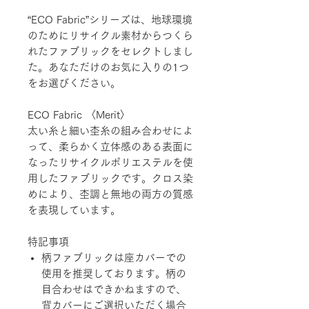
“ECO Fabric”シリーズは、地球環境
のためにリサイクル素材からつくら
れたファブリックをセレクトしまし
た。あなただけのお気に入りの1つ
をお選びください。
ECO Fabric 〈Merit〉
太い糸と細い杢糸の組み合わせによ
って、柔らかく立体感のある表面に
なったリサイクルポリエステルを使
用したファブリックです。クロス染
めにより、杢調と無地の両方の質感
を表現しています。
特記事項
柄ファブリックは座カバーでの
使用を推奨しております。柄の
目合わせはできかねますので、
背カバーにご選択いただく場合