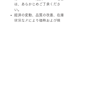
は、あらかじめご了承くださ
い。
経済の変動、品質の改善、在庫
状況などにより価格および規
格、仕様、カラーバリエーショ
ンを変更させていただく場合が
あります。
柄ファブリックの対象は下記張地に
なります。
【Rank-ecoA】Grove, 【Rank-
ecoB】Shadow / Buffer, 【Rank-
ecoC】Lunar / Trundle
■納期について
サテン仕上げベース 2週間程度
■配送について
ブラック粉体塗装ベース 3週間程
度
宅配便でお届けします。