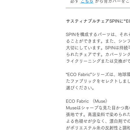
必ず
こちら
から背カバーをご
――――――――――――――
サスティナブルチェアSPINに“EC
SPINを構成するパーツは、そ
ることができます。また、シン
大切にしています。SPINは持
られたチェアです。カバーリン
ライクリーニングまたは交換が
“ECO Fabric”シリーズは
たファブリックをセレクトしま
選びください。
ECO Fabric 〈Muse〉
Museはシャープな見た目かつ高
張地です。高温染料で染められ
よる色褪せが少なく、漂白剤で
がポリエステル糸の反射性と調