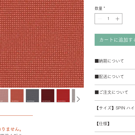
数量
*
カートに追加す
■納期について
サテン仕上げベー
■配送について
ブラック粉体塗装
50台以上の場合は
宅配便でお届けしま
て納期が変動するこ
■ご注文について
配送エリアによって
また、ゴールデンウ
※数量によって配送
受注生産の為、ご注
常よりお時間をいた
ます。 離島・一部
【サイズ】SPIN ハ
ズ等)、キャンセル
別途必要になります
――――――――
さい。
W480/D430/H930-1
積金額を提示いたし
【仕様】
受注生産の為、配送
おりません。
す。詳細なお時間帯
バックレスト：成