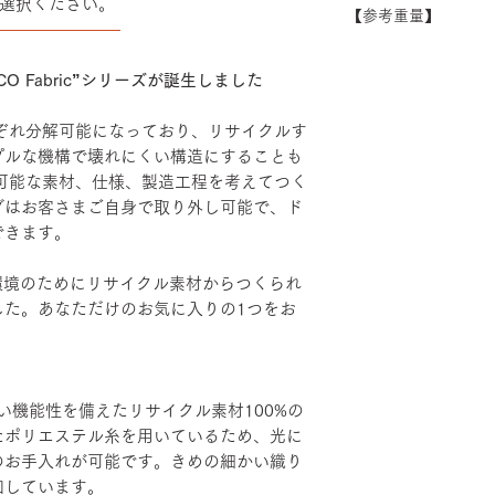
選択ください。
できない場合がござ
【参考重量】
シート：PP・モ
――――――――
い。
ベース：アルミダ
ショルダーバック/
装
ヘッドハイバック 
O Fabric”シリーズが誕生しました
エルボーサポート
げ・粉体塗装・TP
れぞれ分解可能になっており、リサイクルす
カバーリング：リサ
プルな機構で壊れにくい構造にすることも
リエステル100％
続可能な素材、仕様、製造工程を考えてつく
グはお客さまご自身で取り外し可能で、ド
できます。
、地球環境のためにリサイクル素材からつくられ
した。あなただけのお気に入りの1つをお
い機能性を備えたリサイクル素材100%の
たポリエステル糸を用いているため、光に
のお手入れが可能です。きめの細かい織り
和しています。