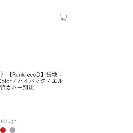
〉【Rank-ecoD】張地：
 Color / ハイバック / エル
 背カバー別途
ださい)
*