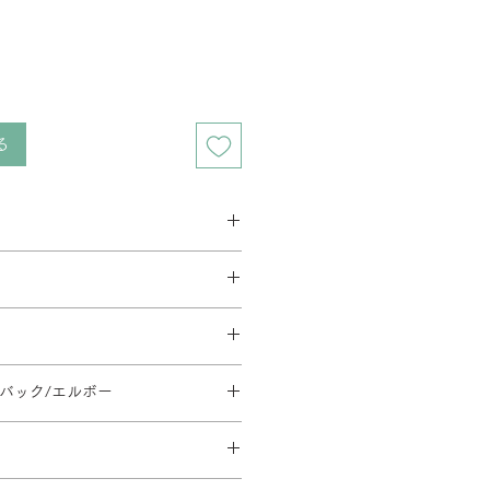
る
ス 2週間程度
ベース 3週間程度
要相談となります。在庫の有無によっ
す。
とがあります。
料金が異なります。
イーク、夏季休暇、年末年始等は通
方法・配送料を変更することがあり
文後の内容変更(商品・カラー・サイ
だく場合がございます。
地域等への配送は、送料のお見積りが
イバック/エルボー
はお受けできませんので、ご注意くだ
。ご注文内容確認後、弊社よりお見
110/SH430-540/φ668
ます。
日時については別途ご連絡いたしま
のご指定や日曜・祝日の配送指定が
形合板・ウレタンフォーム