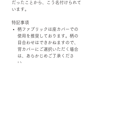
だったことから、こう名付けられて
います。
特記事項
柄ファブリックは座カバーでの
使用を推奨しております。柄の
目合わせはできかねますので、
背カバーにご選択いただく場合
は、あらかじめご了承くださ
い。
経済の変動、品質の改善、在庫
状況などにより価格および規
格、仕様、カラーバリエーショ
ンを変更させていただく場合が
あります。
柄ファブリックの対象は下記張地に
なります。
【Rank-ecoA】Grove, 【Rank-
ecoB】Shadow / Buffer, 【Rank-