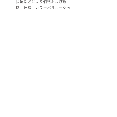
状況などにより価格および規
格、仕様、カラーバリエーショ
ンを変更させていただく場合が
あります。
柄ファブリックの対象は下記張地に
なります。
【Rank-ecoA】Grove, 【Rank-
ecoB】Shadow / Buffer, 【Rank-
ecoC】Lunar / Trundle
■納期について
サテン仕上げベース 2週間程度
■配送について
ブラック粉体塗装ベース 3週間程
度
宅配便でお届けします。
50台以上の場合は要相談となります。
■ご注文について
配送エリアによって料金が異なりま
在庫の有無によって納期が変動するこ
す。
受注生産の為、ご注文後の内容変更
とがあります。
※数量によって配送方法・配送料を変
【サイズ】SPIN ショルダーバック/
(商品・カラー・サイズ等)、キャンセ
また、ゴールデンウイーク、夏季休
更することがあります。 離島・一部
アームなし