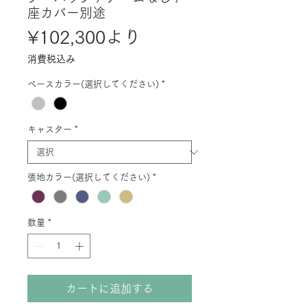
座カバー別途
セ
¥102,300
より
ー
消費税込み
ル
ベースカラー(選択してください)
*
価
格
キャスター
*
張地カラー(選択してください)
*
数量
*
カートに追加する