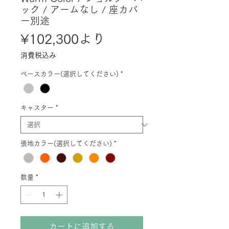
ック / アームなし / 座カバ
ー別途
セ
¥102,300
より
ー
消費税込み
ル
ベースカラー(選択してください)
*
価
格
キャスター
*
張地カラー(選択してください)
*
数量
*
カートに追加する