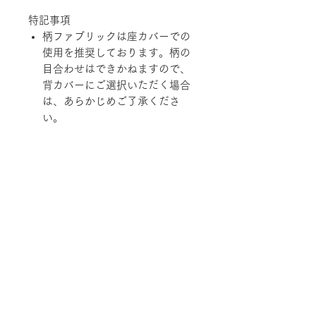
特記事項
柄ファブリックは座カバーでの
使用を推奨しております。柄の
目合わせはできかねますので、
背カバーにご選択いただく場合
は、あらかじめご了承くださ
い。
経済の変動、品質の改善、在庫
状況などにより価格および規
格、仕様、カラーバリエーショ
ンを変更させていただく場合が
あります。
柄ファブリックの対象は下記張地に
なります。
【Rank-ecoA】Grove, 【Rank-
ecoB】Shadow / Buffer, 【Rank-
ecoC】Lunar / Trundle